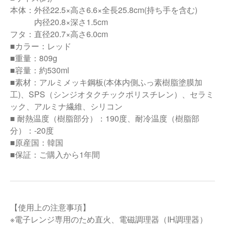
本体：外径22.5×高さ6.6×全長25.8cm(持ち手を含む)
内径20.8×深さ1.5cm
フタ：直径20.7×高さ6.0cm
■カラー：レッド
■重量：809g
■容量：約530ml
■素材：アルミメッキ鋼板(本体内側ふっ素樹脂塗膜加
工)、SPS（シンジオタクチックポリスチレン）、セラミ
ック、アルミナ繊維、シリコン
■ 耐熱温度（樹脂部分）：190度、耐冷温度（樹脂部
分）：-20度
■原産国：韓国
■保証：ご購入から1年間
【使用上の注意事項】
※電子レンジ専用のため直火、電磁調理器（IH調理器）