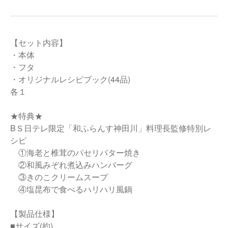
【セット内容】
・本体
・フタ
・オリジナルレシピブック(44品)
各１
★特典★
BＳ日テレ限定「和ふらんす神田川」料理長監修特別レ
シピ
①海老と椎茸のパセリバター焼き
②和風みぞれ煮込みハンバーグ
③きのこクリームスープ
④塩昆布で食べるハリハリ風鍋
【製品仕様】
■サイズ(約)