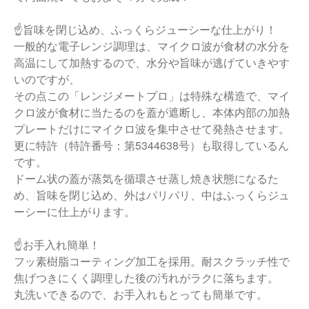
☝旨味を閉じ込め、ふっくらジューシーな仕上がり！
一般的な電子レンジ調理は、マイクロ波が食材の水分を
高温にして加熱するので、水分や旨味が逃げていきやす
いのですが、
その点この「レンジメートプロ」は特殊な構造で、マイ
クロ波が食材に当たるのを蓋が遮断し、本体内部の加熱
プレートだけにマイクロ波を集中させて発熱させます。
更に特許（特許番号：第5344638号）も取得しているん
です。
ドーム状の蓋が蒸気を循環させ蒸し焼き状態になるた
め、旨味を閉じ込め、外はパリパリ、中はふっくらジュ
ーシーに仕上がります。
☝お手入れ簡単！
フッ素樹脂コーティング加工を採用。耐スクラッチ性で
焦げつきにくく調理した後の汚れがラクに落ちます。
丸洗いできるので、お手入れもとっても簡単です。