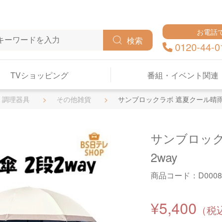
お電話
検索
0120-44-0
TVショッピング
番組・イベント関連
・調理器具
その他雑貨
サンブロックラボ 遮夏クール晴雨
サンブロック
2way
商品コード：
D0008
¥5,400