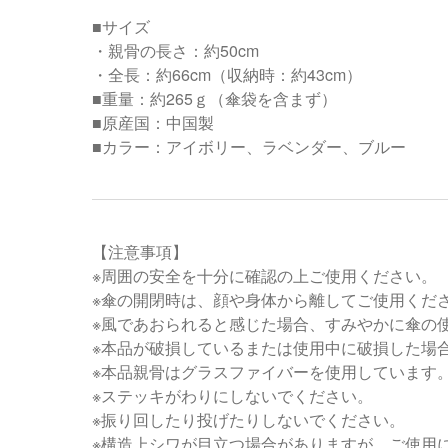
■サイズ
・親骨の長さ：約50cm
・全長：約66cm（収納時：約43cm）
■重量：約265ｇ（傘袋を含まず）
■原産国：中国製
■カラー：アイボリー、ラベンダー、ブルー
【注意事項】
※周囲の安全を十分に確認の上ご使用ください。
※傘の開閉時は、顔や身体から離してご使用くだ
※風であおられると感じた場合、すみやかに傘の
※本品が破損しているまたは使用中に破損した場
※本品親骨はグラスファイバーを使用しています
※ステッキがわりにしないでください。
※振り回したり投げたりしないでください。
※構造上シワが目立つ場合がありますが、ご使用