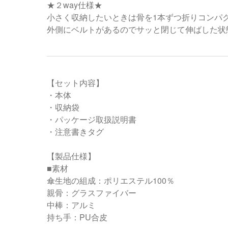
★２way仕様★
小さく収納したいときは骨を1本ずつ折りコンパ
外側にベルトがあるのでサッと閉じて伸ばした状
【セット内容】
・本体
・収納袋
・パッケージ取扱説明書
・注意書きタグ
【製品仕様】
■素材
傘生地の組成：ポリエステル100％
親骨：グラスファイバー
中棒：アルミ
持ち手：PU合皮