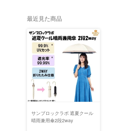
最近見た商品
サンブロックラボ 遮夏クール
晴雨兼用傘2段2way