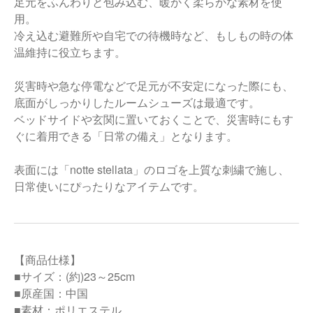
足元をふんわりと包み込む、暖かく柔らかな素材を使
用。
冷え込む避難所や自宅での待機時など、もしもの時の体
温維持に役立ちます。
災害時や急な停電などで足元が不安定になった際にも、
底面がしっかりしたルームシューズは最適です。
ベッドサイドや玄関に置いておくことで、災害時にもす
ぐに着用できる「日常の備え」となります。
表面には「notte stellata」のロゴを上質な刺繍で施し、
日常使いにぴったりなアイテムです。
【商品仕様】
■サイズ：(約)23～25cm
■原産国：中国
■素材：ポリエステル