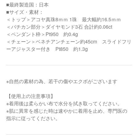
■最終製造国：日本
■サイズ・素材：
＜トップ＞アコヤ真珠8ｍｍ 1珠 最大幅約16.5ｍｍ
＜バチカン部分＞ダイヤモンド3石 合計約0.06ct
＜ペンダント枠＞Pt950 約0.4g
＜チェーン＞ベネチアンチェーン約45cm スライドフリ
ーアジャスター付き Pt850 約1.3g
※自然の素材の為、若干の傷やエクボがございます
【使用上の注意事項】
※着用後は柔らかい布で水分を拭き取ってください。
※肌に異常を感じた時は速やかに着用を止め、専門医の
指示に従ってください。