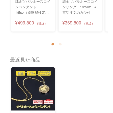
純金ツバルホースコイ
純金ツバルホースコイ
純
ンペンダント
ンリング 1/25oz ※
1/5oz（造幣局検定マ
電話注文のみ受付
1
ーク付） ※電話注文
受
¥499,800
¥369,800
¥
のみ受付
最近見た商品