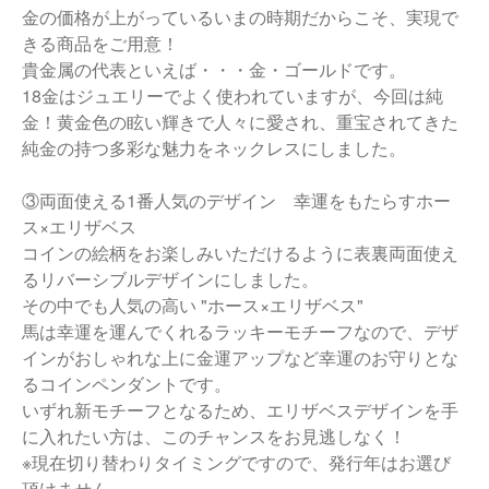
金の価格が上がっているいまの時期だからこそ、実現で
きる商品をご用意！
貴金属の代表といえば・・・金・ゴールドです。
18金はジュエリーでよく使われていますが、今回は純
金！黄金色の眩い輝きで人々に愛され、重宝されてきた
純金の持つ多彩な魅力をネックレスにしました。
③両面使える1番人気のデザイン 幸運をもたらすホー
ス×エリザベス
コインの絵柄をお楽しみいただけるように表裏両面使え
るリバーシブルデザインにしました。
その中でも人気の高い "ホース×エリザベス"
馬は幸運を運んでくれるラッキーモチーフなので、デザ
インがおしゃれな上に金運アップなど幸運のお守りとな
るコインペンダントです。
いずれ新モチーフとなるため、エリザベスデザインを手
に入れたい方は、このチャンスをお見逃しなく！
※現在切り替わりタイミングですので、発行年はお選び
頂けません。