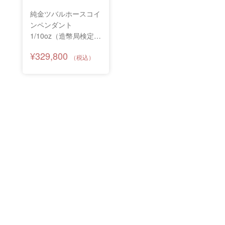
純金ツバルホースコイ
ンペンダント
1/10oz（造幣局検定マ
ーク付） ※電話注文
¥329,800
のみ受付