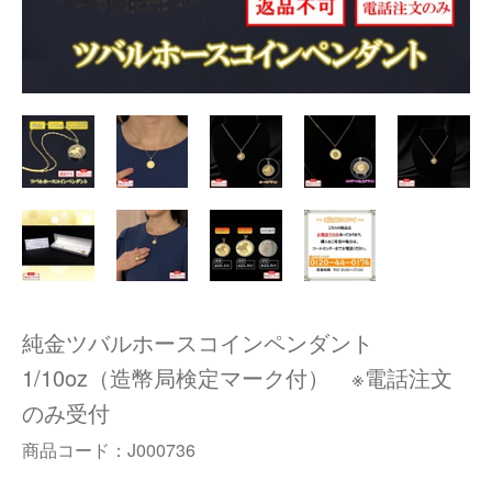
純金ツバルホースコインペンダント
1/10oz（造幣局検定マーク付） ※電話注文
のみ受付
商品コード：
J000736