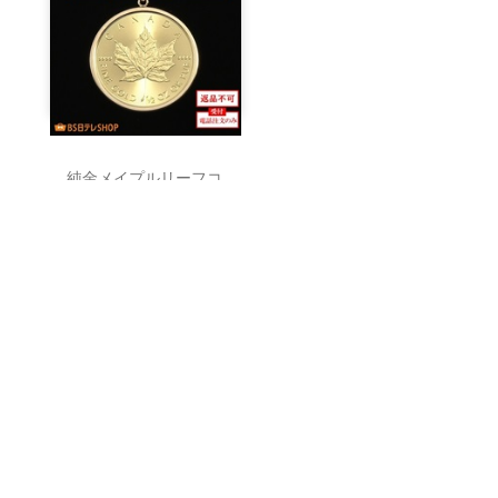
純金メイプルリーフコ
インペンダントトッ
プ 1/2oz ※電話注文
のみ受付
¥949,800