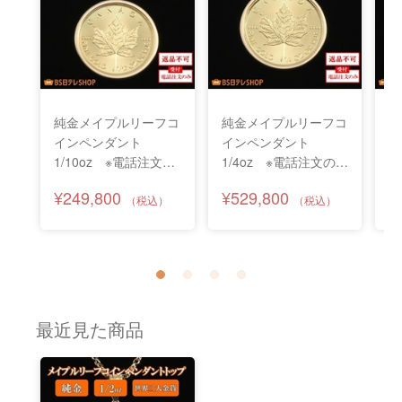
純金メイプルリーフコ
純金メイプルリーフコ
純
インペンダント
インペンダント
イ
1/10oz ※電話注文の
1/4oz ※電話注文のみ
プ
み受付
受付
の
¥249,800
¥529,800
¥
最近見た商品