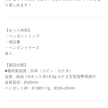
り楽しめます！
【セット内容】
・ペンダントトップ
・保証書
・ペンダントケース
各１
【製品仕様】
■最終製造国：日本（コイン：カナダ）
金貨：純金 1/2オンス 約15.5g カナダ王室造幣局発行
金貨直径：約25mm
ペンダント枠：K18約1.1g、約35×25mm