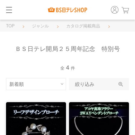
TOP
ジャンル
カタログ掲載商品
ＢＳ日テレ開局２５周年記念 特別号
ＢＳ日テレ開局２５周年記念 特別号
4
全
件
絞り込み