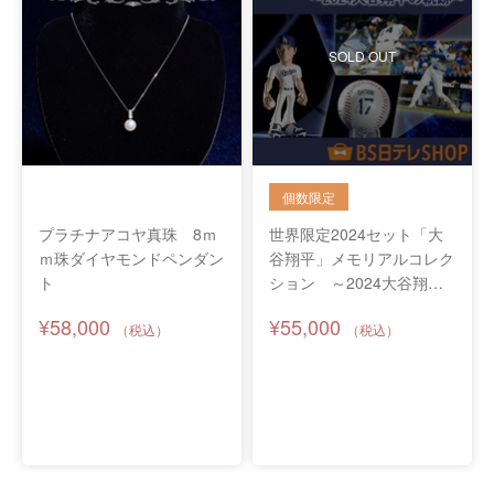
SOLD OUT
プラチナアコヤ真珠 8ｍ
世界限定2024セット「大
ｍ珠ダイヤモンドペンダン
谷翔平」メモリアルコレク
ト
ション ～2024大谷翔平
の軌跡～
¥58,000
¥55,000