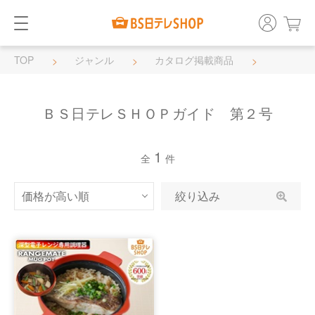
TOP
ジャンル
カタログ掲載商品
ＢＳ日テレＳＨＯＰガイド 第２号
ＢＳ日テレＳＨＯＰガイド 第２号
1
全
件
絞り込み