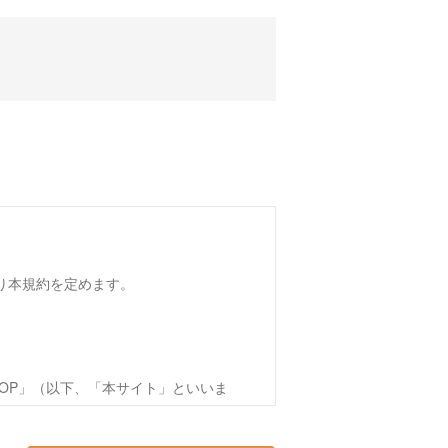
おり本規約を定めます。
OP」（以下、「本サイト」といいま
方（以下、第4条で定める「会員」を含