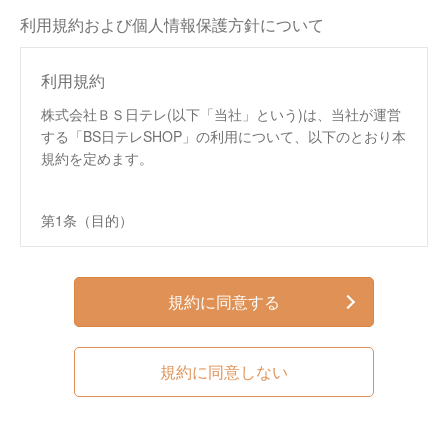
利用規約および個人情報保護方針について
利用規約
株式会社ＢＳ日テレ(以下「当社」という)は、当社が運営
する「BS日テレSHOP」の利用について、以下のとおり本
規約を定めます。
第1条（目的）
この規約は、株式会社ＢＳ日テレ（以下、「当社」と
いいます。）が運営する通信販売サイト「BS日テレ
SHOP」（以下、「本サイト」といいます。）におい
規約に同意する
て提供するサービス（以下、「本サービス」といいま
す。）の利用条件を定めるものです。
この規約は、本サイトへのアクセス、本サービスの閲
規約に同意しない
覧、本サービスを通じた商品の購入などの利用を行っ
た方（以下、第4条で定める「会員」を含み、「利用
者」といいます。）および当社に適用されます。