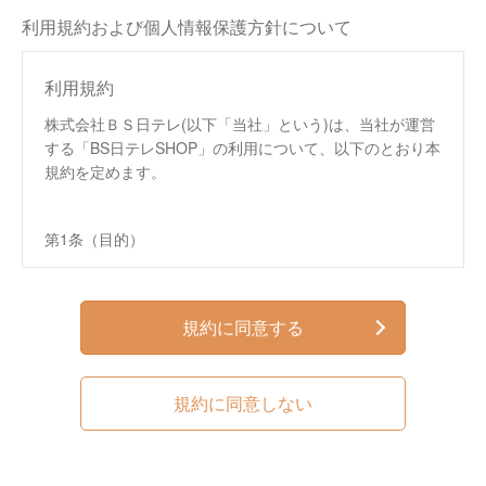
利用規約および個人情報保護方針について
利用規約
株式会社ＢＳ日テレ(以下「当社」という)は、当社が運営
する「BS日テレSHOP」の利用について、以下のとおり本
規約を定めます。
第1条（目的）
この規約は、株式会社ＢＳ日テレ（以下、「当社」と
いいます。）が運営する通信販売サイト「BS日テレ
SHOP」（以下、「本サイト」といいます。）におい
規約に同意する
て提供するサービス（以下、「本サービス」といいま
す。）の利用条件を定めるものです。
この規約は、本サイトへのアクセス、本サービスの閲
規約に同意しない
覧、本サービスを通じた商品の購入などの利用を行っ
た方（以下、第4条で定める「会員」を含み、「利用
者」といいます。）および当社に適用されます。