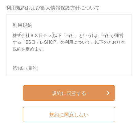
利用規約および個人情報保護方針について
利用規約
株式会社ＢＳ日テレ(以下「当社」という)は、当社が運営
する「BS日テレSHOP」の利用について、以下のとおり本
規約を定めます。
第1条（目的）
この規約は、株式会社ＢＳ日テレ（以下、「当社」と
いいます。）が運営する通信販売サイト「BS日テレ
SHOP」（以下、「本サイト」といいます。）におい
規約に同意する
て提供するサービス（以下、「本サービス」といいま
す。）の利用条件を定めるものです。
この規約は、本サイトへのアクセス、本サービスの閲
規約に同意しない
覧、本サービスを通じた商品の購入などの利用を行っ
た方（以下、第4条で定める「会員」を含み、「利用
者」といいます。）および当社に適用されます。