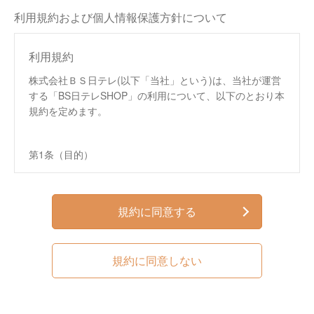
利用規約および個人情報保護方針について
利用規約
株式会社ＢＳ日テレ(以下「当社」という)は、当社が運営
する「BS日テレSHOP」の利用について、以下のとおり本
規約を定めます。
第1条（目的）
この規約は、株式会社ＢＳ日テレ（以下、「当社」と
いいます。）が運営する通信販売サイト「BS日テレ
SHOP」（以下、「本サイト」といいます。）におい
規約に同意する
て提供するサービス（以下、「本サービス」といいま
す。）の利用条件を定めるものです。
この規約は、本サイトへのアクセス、本サービスの閲
規約に同意しない
覧、本サービスを通じた商品の購入などの利用を行っ
た方（以下、第4条で定める「会員」を含み、「利用
者」といいます。）および当社に適用されます。