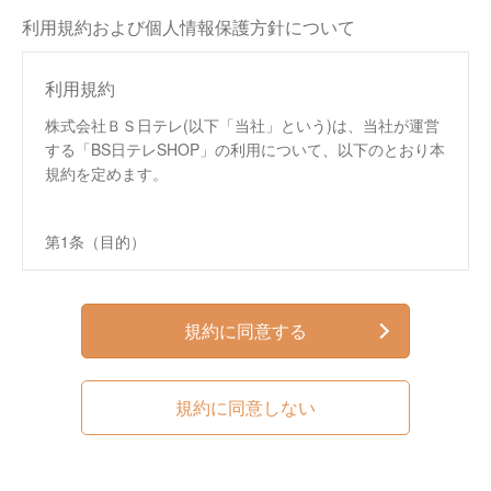
利用規約および個人情報保護方針について
利用規約
株式会社ＢＳ日テレ(以下「当社」という)は、当社が運営
する「BS日テレSHOP」の利用について、以下のとおり本
規約を定めます。
第1条（目的）
この規約は、株式会社ＢＳ日テレ（以下、「当社」と
いいます。）が運営する通信販売サイト「BS日テレ
SHOP」（以下、「本サイト」といいます。）におい
規約に同意する
て提供するサービス（以下、「本サービス」といいま
す。）の利用条件を定めるものです。
この規約は、本サイトへのアクセス、本サービスの閲
規約に同意しない
覧、本サービスを通じた商品の購入などの利用を行っ
た方（以下、第4条で定める「会員」を含み、「利用
者」といいます。）および当社に適用されます。