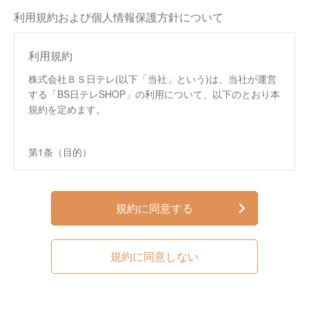
利用規約および個人情報保護方針について
利用規約
株式会社ＢＳ日テレ(以下「当社」という)は、当社が運営
する「BS日テレSHOP」の利用について、以下のとおり本
規約を定めます。
第1条（目的）
この規約は、株式会社ＢＳ日テレ（以下、「当社」と
いいます。）が運営する通信販売サイト「BS日テレ
SHOP」（以下、「本サイト」といいます。）におい
規約に同意する
て提供するサービス（以下、「本サービス」といいま
す。）の利用条件を定めるものです。
この規約は、本サイトへのアクセス、本サービスの閲
規約に同意しない
覧、本サービスを通じた商品の購入などの利用を行っ
た方（以下、第4条で定める「会員」を含み、「利用
者」といいます。）および当社に適用されます。