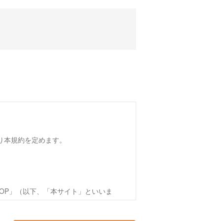
おり本規約を定めます。
OP」（以下、「本サイト」といいま
方（以下、第4条で定める「会員」を含