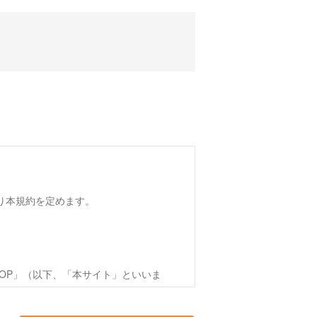
おり本規約を定めます。
OP」（以下、「本サイト」といいま
方（以下、第4条で定める「会員」を含