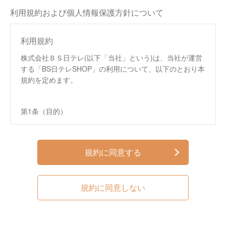
利用規約および個人情報保護方針について
利用規約
株式会社ＢＳ日テレ(以下「当社」という)は、当社が運営
する「BS日テレSHOP」の利用について、以下のとおり本
規約を定めます。
第1条（目的）
この規約は、株式会社ＢＳ日テレ（以下、「当社」と
いいます。）が運営する通信販売サイト「BS日テレ
SHOP」（以下、「本サイト」といいます。）におい
規約に同意する
て提供するサービス（以下、「本サービス」といいま
す。）の利用条件を定めるものです。
この規約は、本サイトへのアクセス、本サービスの閲
規約に同意しない
覧、本サービスを通じた商品の購入などの利用を行っ
た方（以下、第4条で定める「会員」を含み、「利用
者」といいます。）および当社に適用されます。