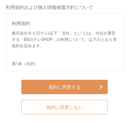
利用規約および個人情報保護方針について
利用規約
株式会社ＢＳ日テレ(以下「当社」という)は、当社が運営
する「BS日テレSHOP」の利用について、以下のとおり本
規約を定めます。
第1条（目的）
この規約は、株式会社ＢＳ日テレ（以下、「当社」と
いいます。）が運営する通信販売サイト「BS日テレ
SHOP」（以下、「本サイト」といいます。）におい
規約に同意する
て提供するサービス（以下、「本サービス」といいま
す。）の利用条件を定めるものです。
この規約は、本サイトへのアクセス、本サービスの閲
規約に同意しない
覧、本サービスを通じた商品の購入などの利用を行っ
た方（以下、第4条で定める「会員」を含み、「利用
者」といいます。）および当社に適用されます。