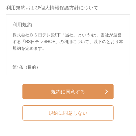
利用規約および個人情報保護方針について
利用規約
株式会社ＢＳ日テレ(以下「当社」という)は、当社が運営
する「BS日テレSHOP」の利用について、以下のとおり本
規約を定めます。
第1条（目的）
この規約は、株式会社ＢＳ日テレ（以下、「当社」と
いいます。）が運営する通信販売サイト「BS日テレ
SHOP」（以下、「本サイト」といいます。）におい
規約に同意する
て提供するサービス（以下、「本サービス」といいま
す。）の利用条件を定めるものです。
この規約は、本サイトへのアクセス、本サービスの閲
規約に同意しない
覧、本サービスを通じた商品の購入などの利用を行っ
た方（以下、第4条で定める「会員」を含み、「利用
者」といいます。）および当社に適用されます。