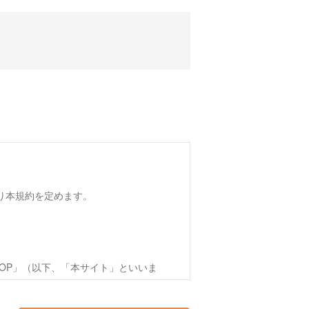
おり本規約を定めます。
OP」（以下、「本サイト」といいま
方（以下、第4条で定める「会員」を含