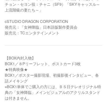
チョン・セヨン役：チャニ（SF9）「SKYキャッスル～
上流階級の妻たち～」
cSTUDIO DRAGON CORPORATION
発売元：「女神降臨」日本語版製作委員会
販売元：TCエンタテインメント
【BOX内封入物】
BOX1／８Pリーフレット、ポストカード3枚
★特典映像★
BOX1／ポスター撮影現場、初撮影後インタビュー、各
話メイキング
※BOX1単体でご購入の方には、ＢＳ日テレオリジナル特
典の「女神降臨」メインビジュアルのアクリルスタンド
は付きません。