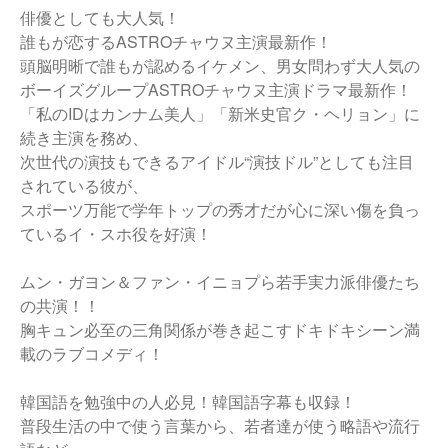
俳優としても大人気！
誰もが恋するASTROチャウヌ主演最新作！
頭脳明晰で誰もが認めるイケメン、男女問わず大人気の
ボーイズグループASTROチャウヌ主演ドラマ最新作！
「私のIDはカンナム美人」「新米史官ク・ヘリョン」に
続き主演を務め、
次世代の演技もできるアイドル“演技ドル”としても注目
されている彼が、
スポーツ万能で学年トップの秀才だが心に深い傷を負っ
ているイ・スホ役を好演！
ムン・ガヨン＆ファン・イニョプら若手実力派俳優たち
の共演！！
胸キュン必至の三角関係が巻き起こすドキドキシーン満
載のラブコメディ！
韓国語を勉強中の人必見！韓国語字幕も収録！
普段生活の中で使う言葉から、若者達が使う略語や流行