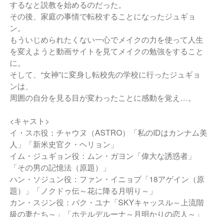
するなと説教を始めるのだった。
その後、家庭の事情で転校することになったジュギョ
ン。
もういじめられたくない一心でメイクの力を使って人生
を変えようと動画サイトを見てメイクの勉強をすること
に。
そして、“女神”に変身し転校先の学校に行ったジュギョ
ンは、
周囲の自分を見る目が変わったことに感動を覚え…。
<キャスト>
イ・スホ役：チャウヌ（ASTRO）「私のIDはカンナム美
人」「新米史官ク・ヘリョン」
イム・ジュギョン役：ムン・ガヨン「偉大な誘惑者」
「その男の記憶法（原題）」
ハン・ソジュン役：ファン・イニョプ「18アゲイン（原
題）」「ノクドゥ伝～花に降る月明り～」
カン・スジン役：パク・ユナ「SKYキャッスル～上流階
級の妻たち～」「ホテルデルーナ～月明かりの恋人～」