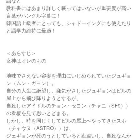
語など
教科書にはあまり詳しく載ってはいないが重要度が高い
言葉がハングル字幕に！
韓国語上級者にとっても、シャドーイングにも使えたり
と語学力維持に最適！
＜あらすじ＞
女神はオレのもの
地味でさえない容姿を理由にいじめられていたジュギョ
ン（ムン・ガヨン）。
自分の人生に絶望し、嫌気がさしたジュギョンはビルの
屋上から飛び降りようとするが、
自殺したアイドルのチョン・セヨン（チャニ（SF9））
の看板を見て思いとどまる。
しかし、時を同じくしてビルの屋上へやってきたスホ
（チャウヌ（ASTRO））は、
ジェギョンが死のうとしていると勘違いし、自殺なんか