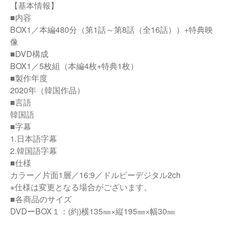
【基本情報】
■内容
BOX1／本編480分（第1話～第8話（全16話））+特典映
像
■DVD構成
BOX1／5枚組（本編4枚+特典1枚）
■製作年度
2020年（韓国作品）
■言語
韓国語
■字幕
1.日本語字幕
2.韓国語字幕
■仕様
カラー／片面1層／16:9／ドルビーデジタル2ch
※仕様は変更となる場合がございます。
■各商品のサイズ
DVDーBOX１：(約)横135㎜×縦195㎜×幅30㎜