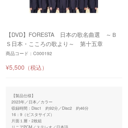
【DVD】FORESTA 日本の歌名曲選 ～Ｂ
Ｓ日本・こころの歌より～ 第十五章
商品コード：
C000192
¥5,500
【製品仕様】
2023年／日本／カラー
収録時間：Disc1 約92分／Disc2 約46分
16：9（ビスタサイズ）
片面１層・2枚組
リニアPCM／ステレオ／日本語