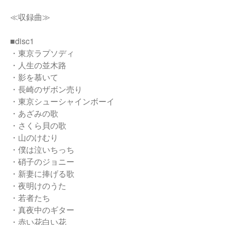
≪収録曲≫
■disc1
・東京ラプソディ
・人生の並木路
・影を慕いて
・長崎のザボン売り
・東京シューシャインボーイ
・あざみの歌
・さくら貝の歌
・山のけむり
・僕は泣いちっち
・硝子のジョニー
・新妻に捧げる歌
・夜明けのうた
・若者たち
・真夜中のギター
・赤い花白い花