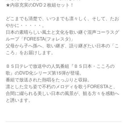
★内容充実のDVD２枚組セット！
どこまでも清楚で、いつまでも凛々しく、そして、たお
やかに・・・・・。
日本の素晴らしい風土と文化を歌い継ぐ混声コーラスグ
ループ「FORESTA(フォレスタ)」
父母から子へ孫へ、歌い継ぎ、語り継ぎたい日本の「こ
ころ」をお届けします。
ＢＳ日テレで放送中の人気番組『ＢＳ日本・こころの
歌』のDVD化シリーズ第15弾が登場。
番組で放送された熱唱をたっぷりと収録。
凛とした立ち姿で不朽のメロディを歌うFORESTAと、
合間に綴られる美しい日本の風景が、観る方々を感動へ
と誘います。