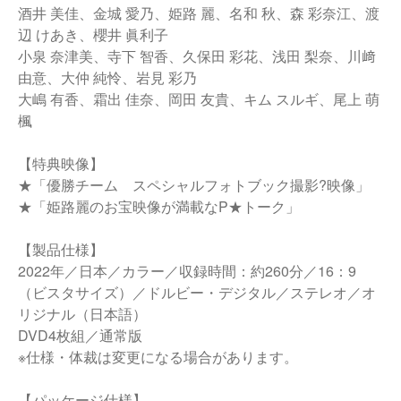
酒井 美佳、金城 愛乃、姫路 麗、名和 秋、森 彩奈江、渡
辺 けあき、櫻井 眞利子
小泉 奈津美、寺下 智香、久保田 彩花、浅田 梨奈、川﨑
由意、大仲 純怜、岩見 彩乃
大嶋 有香、霜出 佳奈、岡田 友貴、キム スルギ、尾上 萌
楓
【特典映像】
★「優勝チーム スペシャルフォトブック撮影?映像」
★「姫路麗のお宝映像が満載なP★トーク」
【製品仕様】
2022年／日本／カラー／収録時間：約260分／16：9
（ビスタサイズ）／ドルビー・デジタル／ステレオ／オ
リジナル（日本語）
DVD4枚組／通常版
※仕様・体裁は変更になる場合があります。
【パッケージ仕様】