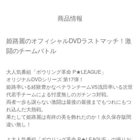
商品情報
姫路麗のオフィシャルDVDラストマッチ！激
闘のチームバトル
大人気番組「ボウリング革命 P★LEAGUE」
オリジナルDVDシリーズ 第17弾！
姫路率いる経験豊かなベテランチームVS浅田率いる次世
代若手チームによる忖度無しのガチンコ対戦。
両者一歩も譲らない激闘は最後の最後までもつれにもつ
れ込んだ大熱戦。
果たして姫路麗は有終の美を飾れたのか！永久保存版間
違い無し！
＊大人気番組「ボウリング革命 P★LEAGUE」の撮りお