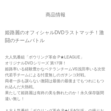
商品情報
姫路麗のオフィシャルDVDラストマッチ！激
闘のチームバトル
大人気番組「ボウリング革命 P★LEAGUE」
オリジナルDVDシリーズ 第17弾！
姫路率いる経験豊かなベテランチームVS浅田率いる次世
代若手チームによる忖度無しのガチンコ対戦。
両者一歩も譲らない激闘は最後の最後までもつれにもつ
れ込んだ大熱戦。
果たして姫路麗は有終の美を飾れたのか！永久保存版間
違い無し！
＊大人気番組「ボウリング革命 P★LEAGUE」の撮りお