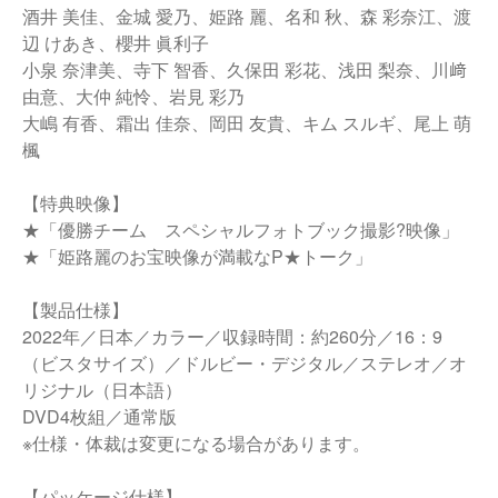
酒井 美佳、金城 愛乃、姫路 麗、名和 秋、森 彩奈江、渡
辺 けあき、櫻井 眞利子
小泉 奈津美、寺下 智香、久保田 彩花、浅田 梨奈、川﨑
由意、大仲 純怜、岩見 彩乃
大嶋 有香、霜出 佳奈、岡田 友貴、キム スルギ、尾上 萌
楓
【特典映像】
★「優勝チーム スペシャルフォトブック撮影?映像」
★「姫路麗のお宝映像が満載なP★トーク」
【製品仕様】
2022年／日本／カラー／収録時間：約260分／16：9
（ビスタサイズ）／ドルビー・デジタル／ステレオ／オ
リジナル（日本語）
DVD4枚組／通常版
※仕様・体裁は変更になる場合があります。
【パッケージ仕様】