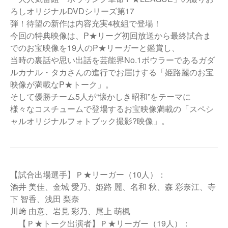
ろしオリジナルDVDシリーズ第17
弾！待望の新作は内容充実4枚組で登場！
今回の特典映像は、P★リーグ初回放送から最終試合ま
でのお宝映像を19人のP★リーガーと鑑賞し、
当時の裏話や思い出話を芸能界No.1ボウラーであるガダ
ルカナル・タカさんの進行でお届けする「姫路麗のお宝
映像が満載なP★トーク」。
そして優勝チーム5人が“懐かしき昭和”をテーマに
様々なコスチュームで登場するお宝映像満載の「スペシ
ャルオリジナルフォトブック撮影?映像」。
【試合出場選手】Ｐ★リーガー（10人）：
酒井 美佳、金城 愛乃、姫路 麗、名和 秋、森 彩奈江、寺
下 智香、浅田 梨奈
川﨑 由意、岩見 彩乃、尾上 萌楓
【Ｐ★トーク出演者】Ｐ★リーガー（19人）：