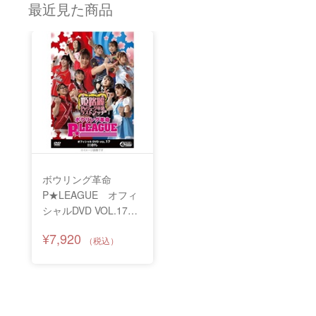
最近見た商品
ボウリング革命
P★LEAGUE オフィ
シャルDVD VOL.17
姫路麗P★リーグ卒業
¥7,920
ラストマッチ【当店限
定！先着でトレカ付】