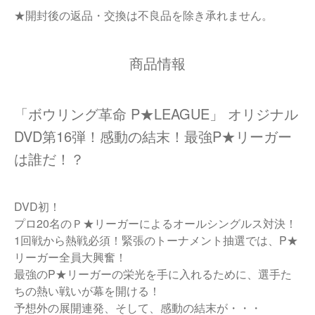
★開封後の返品・交換は不良品を除き承れません。
商品情報
「ボウリング革命 P★LEAGUE」 オリジナル
DVD第16弾！感動の結末！最強P★リーガー
は誰だ！？
DVD初！
プロ20名のＰ★リーガーによるオールシングルス対決！
1回戦から熱戦必須！緊張のトーナメント抽選では、P★
リーガー全員大興奮！
最強のP★リーガーの栄光を手に入れるために、選手た
ちの熱い戦いが幕を開ける！
予想外の展開連発、そして、感動の結末が・・・