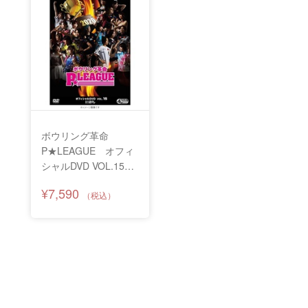
ボウリング革命
P★LEAGUE オフィ
シャルDVD VOL.15～
オールシングルス対
¥7,590
決 最強Ｐ★リーガー
決定戦2020～【当店
限定！先着でトレカ
付】