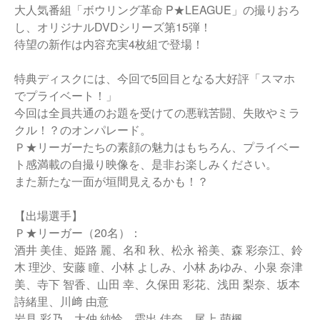
大人気番組「ボウリング革命 P★LEAGUE」の撮りおろ
し、オリジナルDVDシリーズ第15弾！
待望の新作は内容充実4枚組で登場！
特典ディスクには、今回で5回目となる大好評「スマホ
でプライベート！」
今回は全員共通のお題を受けての悪戦苦闘、失敗やミラ
クル！？のオンパレード。
Ｐ★リーガーたちの素顔の魅力はもちろん、プライベー
ト感満載の自撮り映像を、是非お楽しみください。
また新たな一面が垣間見えるかも！？
【出場選手】
Ｐ★リーガー（20名）：
酒井 美佳、姫路 麗、名和 秋、松永 裕美、森 彩奈江、鈴
木 理沙、安藤 瞳、小林 よしみ、小林 あゆみ、小泉 奈津
美、寺下 智香、山田 幸、久保田 彩花、浅田 梨奈、坂本
詩緒里、川﨑 由意
岩見 彩乃、大仲 純怜、霜出 佳奈、尾上 萌楓