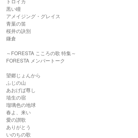
トロイカ
黒い瞳
アメイジング・グレイス
青葉の笛
桜井の訣別
鎌倉
～FORESTA こころの歌 特集～
FORESTA メンバートーク
望郷じょんから
ふじの山
あおげば尊し
埴生の宿
瑠璃色の地球
春よ、来い
愛の讃歌
ありがとう
いのちの歌