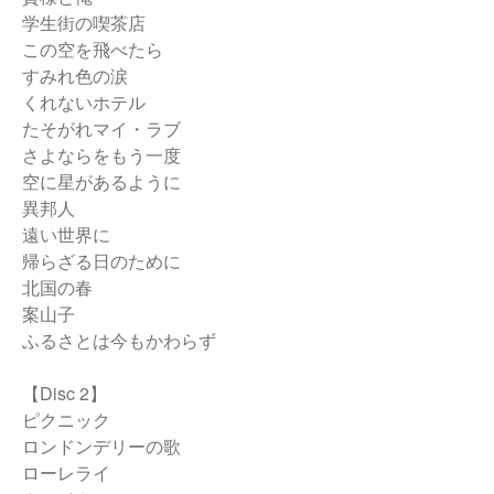
学生街の喫茶店
この空を飛べたら
すみれ色の涙
くれないホテル
たそがれマイ・ラブ
さよならをもう一度
空に星があるように
異邦人
遠い世界に
帰らざる日のために
北国の春
案山子
ふるさとは今もかわらず
【Disc 2】
ピクニック
ロンドンデリーの歌
ローレライ