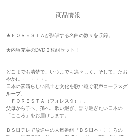
商品情報
★ＦＯＲＥＳＴＡが熱唱する名曲の数々を収録。
★内容充実のDVD２枚組セット！
どこまでも清楚で、いつまでも凛々しく、そして、たお
やかに・・・・・。
日本の素晴らしい風土と文化を歌い継ぐ混声コーラスグ
ループ、
「ＦＯＲＥＳＴＡ（フォレスタ）」。
父母から子へ、孫へ、歌い継ぎ、語り継ぎたい日本の
「こころ」をお届けします。
ＢＳ日テレで放送中の人気番組『ＢＳ日本・こころの