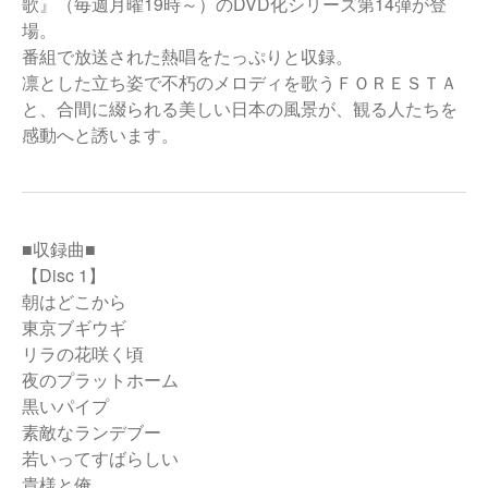
歌』（毎週月曜19時～）のDVD化シリーズ第14弾が登
場。
番組で放送された熱唱をたっぷりと収録。
凛とした立ち姿で不朽のメロディを歌うＦＯＲＥＳＴＡ
と、合間に綴られる美しい日本の風景が、観る人たちを
感動へと誘います。
■収録曲■
【Disc 1】
朝はどこから
東京ブギウギ
リラの花咲く頃
夜のプラットホーム
黒いパイプ
素敵なランデブー
若いってすばらしい
貴様と俺