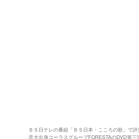
ＢＳ日テレの番組「ＢＳ日本・こころの歌」で評
音大出身コーラスグループFORESTAのDVD第三