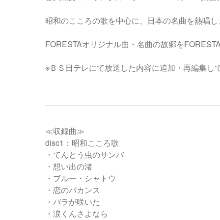
昭和のこころの歌を中心に、日本の名曲を熱唱し
FORESTAオリジナル曲・名曲の故郷をFORES
※ＢＳ日テレにて放送した内容に追加・再編集し
≪収録曲≫
disc1：昭和こころ歌
・てんとう虫のサンバ
・想い出の渚
・ブルー・シャトウ
・恋のバカンス
・バラが咲いた
・涙くんさよなら