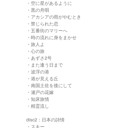
・空に星があるように
・黒の舟唄
・アカシアの雨がやむとき
・禁じられた恋
・五番街のマリーへ
・時の流れに身をまかせ
・旅人よ
・心の旅
・あずさ2号
・また逢う日まで
・波浮の港
・港が見える丘
・南国土佐を後にして
・瀬戸の花嫁
・知床旅情
・精霊流し
disc2：日本の詩情
・スキー