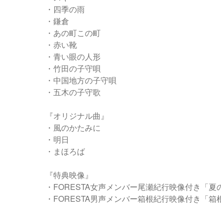
・四季の雨
・鎌倉
・あの町この町
・赤い靴
・青い眼の人形
・竹田の子守唄
・中国地方の子守唄
・五木の子守歌
『オリジナル曲』
・風のかたみに
・明日
・まほろば
『特典映像』
・FORESTA女声メンバー尾瀬紀行映像付き「夏
・FORESTA男声メンバー箱根紀行映像付き「箱