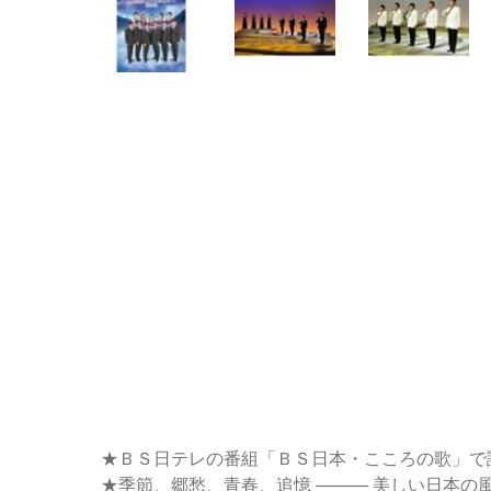
★ＢＳ日テレの番組「ＢＳ日本・こころの歌」で評
★季節、郷愁、青春、追憶 ――― 美しい日本の