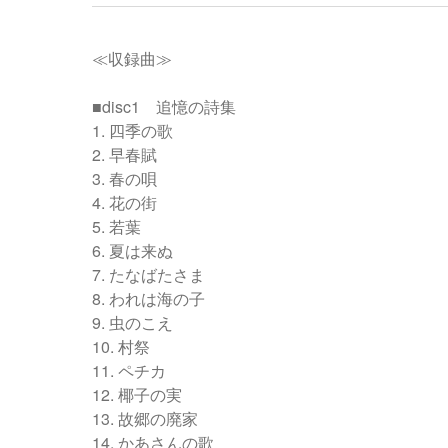
≪収録曲≫
■disc1 追憶の詩集
1. 四季の歌
2. 早春賦
3. 春の唄
4. 花の街
5. 若葉
6. 夏は来ぬ
7. たなばたさま
8. われは海の子
9. 虫のこえ
10. 村祭
11. ペチカ
12. 椰子の実
13. 故郷の廃家
14. かあさんの歌