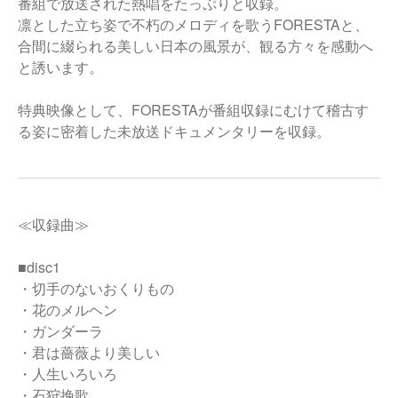
番組で放送された熱唱をたっぷりと収録。
凛とした立ち姿で不朽のメロディを歌うFORESTAと、
合間に綴られる美しい日本の風景が、観る方々を感動へ
と誘います。
特典映像として、FORESTAが番組収録にむけて稽古す
る姿に密着した未放送ドキュメンタリーを収録。
≪収録曲≫
■disc1
・切手のないおくりもの
・花のメルヘン
・ガンダーラ
・君は薔薇より美しい
・人生いろいろ
・石狩挽歌