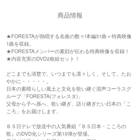
商品情報
★FORESTAが熱唱する名曲の数々!本編31曲＋特典映像
1曲を収録。
★FORESTAメンバーの素顔が伝わる特典映像を収録！
★内容充実のDVD2枚組セット！
どこまでも清楚で、いつまでも凛々しく、そして、たお
やかに・・・・・。
日本の素晴らしい風土と文化を歌い継ぐ混声コーラスグ
ループ「FORESTA(フォレスタ)」
父母から子へ孫へ、歌い継ぎ、語り継ぎたい日本の「こ
ころ」をお届けします。
ＢＳ日テレで放送中の人気番組『ＢＳ日本・こころの
歌』のDVD化シリーズ第10弾が登場。