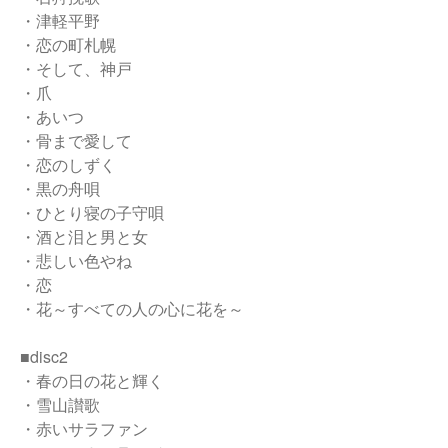
・津軽平野
・恋の町札幌
・そして、神戸
・爪
・あいつ
・骨まで愛して
・恋のしずく
・黒の舟唄
・ひとり寝の子守唄
・酒と泪と男と女
・悲しい色やね
・恋
・花～すべての人の心に花を～
■disc2
・春の日の花と輝く
・雪山讃歌
・赤いサラファン