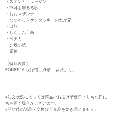
・ステンカ・ラージン
・故郷を離るる歌
・おおスザンナ
・なつかしきケンタッキーのわが家
・出船
・ちんちん千鳥
・ペチカ
・夕焼小焼
・家路
【特典映像】
FORESTA 収録稽古風景 「夢路より」
※注文状況によっては商品のお届け予定日よりもお日に
ちを頂く場合がございます。
※開封後の返品・交換は不良品を除き承れません。