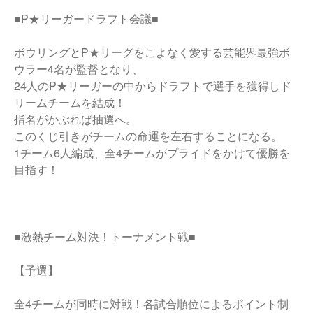
■P★リーガードラフト会議■
ボウリングとP★リーグをこよなく愛する芸能界最強ボ
ウラー4名が監督となり、
24人のP★リーガーの中からドラフトで選手を獲得しド
リームチームを結成！
指名がかぶれば抽選へ。
このくじ引きがチームの命運を左右することになる。
1チーム6人編成、全4チームがプライドをかけて優勝を
目指す！
■激熱チーム対決！トーナメント戦■
【予選】
全4チームが同時に対戦！各試合順位によるポイント制