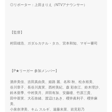
◎リポーター：上田まりえ（NTVアナウンサー）
【監督】
村田雄浩、ガダルカナル・タカ、宮本和知、マギー審司
【P★リーガー 参加メンバー】
酒井美佳、吉田真由美、姫路 麗、名和 秋、松永裕美、
谷川章子、長谷川真実、西村美紀、森 彩奈江、鈴木理沙、
鈴木亜季、中村美月、岸田有加、安藤瞳、竹原三貴、
田中亜実、大石奈緒、渡辺けあき、櫻井眞利子、櫻井麻
美、
小泉奈津美、キム スルギ、遠藤未菜、岩見彩乃