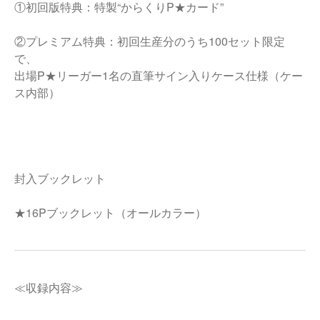
①初回版特典：特製“からくりP★カード”
②プレミアム特典：初回生産分のうち100セット限定
で、
出場P★リーガー1名の直筆サイン入りケース仕様（ケー
ス内部）
封入ブックレット
★16Pブックレット（オールカラー）
≪収録内容≫