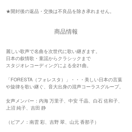
★開封後の返品・交換は不良品を除き承れません。
商品情報
麗しい歌声で名曲を次世代に歌い継ぎます。
日本の叙情歌・童謡からクラシックまで
スタジオレコーディングによる全21曲。
「FORESTA（フォレスタ）」・・・美しい日本の言葉
や旋律を歌い継ぐ、音大出身の混声コーラスグループ。
女声メンバー：内海 万里子、中安 千晶、白石 佐和子、
上沼 純子、吉田 静
（ピアノ：南雲 彩、吉野 翠、山元 香那子）