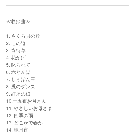
≪収録曲≫
1. さくら貝の歌
2. この道
3. 宵待草
4. 花かげ
5. 叱られて
6. 赤とんぼ
7. しゃぼん玉
8. 兎のダンス
9. 紅屋の娘
10.十五夜お月さん
11. やさしいお母さま
12. 四季の雨
13. どこかで春が
14. 朧月夜