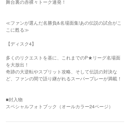
舞台裏の赤裸々トーク連発！
≪ファンが選んだ名勝負&名場面集!あの伝説の試合がこ
こに甦る≫
【ディスク4】
多くのリクエストを基に、これまでのP★リーグ名場面
を大放出！
奇跡の大逆転やスプリット攻略、そして伝説の対決な
ど、ファンの間で語り継がれるスーパープレーが満載！
■封入物
スペシャルフォトブック（オールカラー24ページ）