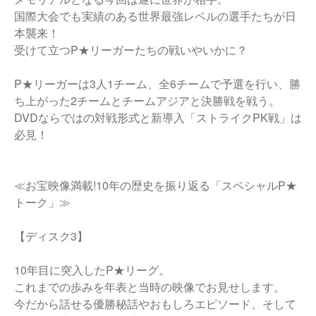
国際大会でも実績のある世界最強レベルの選手たちが日
本襲来！
受けて立つP★リーガーたちの戦いやいかに？
P★リーガーは3人1チーム、全6チームで予選を行い、勝
ち上がった2チームとチームアジアと決勝戦を戦う。
DVDならではの対戦形式と新導入「ストライクPK戦」は
必見！
≪お宝映像満載!10年の歴史を振り返る「スペシャルP★
トーク」≫
【ディスク3】
10年目に突入したP★リーグ。
これまでの歩みを年表と当時の映像でお見せします。
今だから話せる優勝秘話やおもしろエピソード、そして