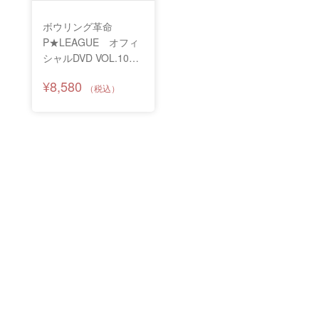
ボウリング革命
P★LEAGUE オフィ
シャルDVD VOL.10～
10th アニバーサリー
¥8,580
～ P★LEAGUE ワー
ルドマッチ アジア最
強ボウラー襲来！