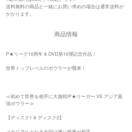
送料無料の商品と一緒にお買い求めの場合は通常送料が
かかります。
商品情報
P★リーグ10周年 & DVD第10弾記念作品！
世界トップレベルのボウラーが襲来！
≪初めて世界を相手に大激戦!P★リーガー VS アジア最
強ボウラー≫
【ディスク1 & ディスク2】
メモリアルとなる今回は遂に世界が相手。