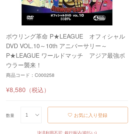
ボウリング革命 P★LEAGUE オフィシャル
DVD VOL.10～10th アニバーサリー～
P★LEAGUE ワールドマッチ アジア最強ボ
ウラー襲来！
商品コード：
C000258
¥8,580
お気に入り登録
数量
決済利用不可: 銀行振込(前払い)