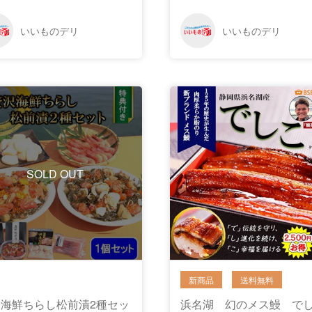
SOLD OUT
海鮮ちらし松前漬2種セッ
浜名湖 幻のメス鰻 で