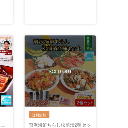
SOLD OUT
しこ
贅沢海鮮ちらし松前漬2種セッ