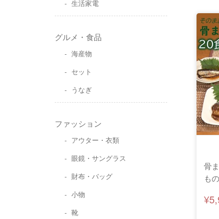
生活家電
グルメ・食品
海産物
セット
うなぎ
ファッション
アウター・衣類
眼鏡・サングラス
骨ま
財布・バッグ
も
小物
¥5
靴