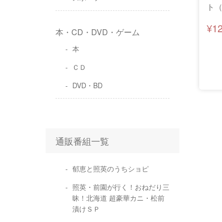
ト（
¥1
本・CD・DVD・ゲーム
本
ＣＤ
DVD・BD
通販番組一覧
郁恵と照英のうちショピ
照英・前園が行く！おねだり三
昧！北海道 超豪華カニ・松前
漬けＳＰ