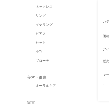
ネックレス
リング
カ
イヤリング
ピアス
価
セット
ア
小判
ブローチ
販
キ
美容・健康
オーラルケア
家電