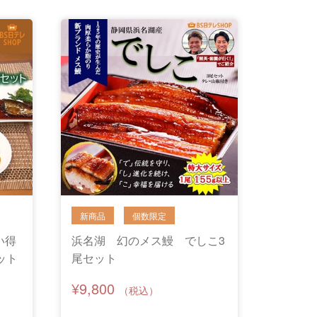
い得
浜名湖 幻のメス鰻 でしこ3
ット
尾セット
¥9,800