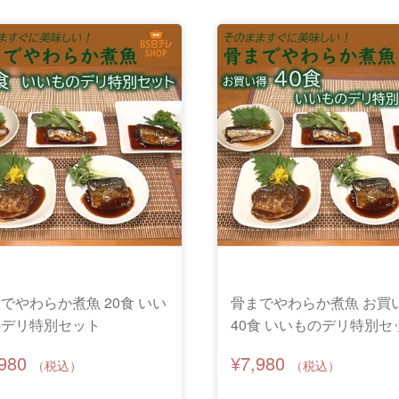
でやわらか煮魚 20食 いい
骨までやわらか煮魚 お買
のデリ特別セット
40食 いいものデリ特別セ
,980
¥7,980