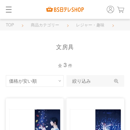
TOP
商品カテゴリー
レジャー・趣味
文房具
文房具
3
全
件
絞り込み