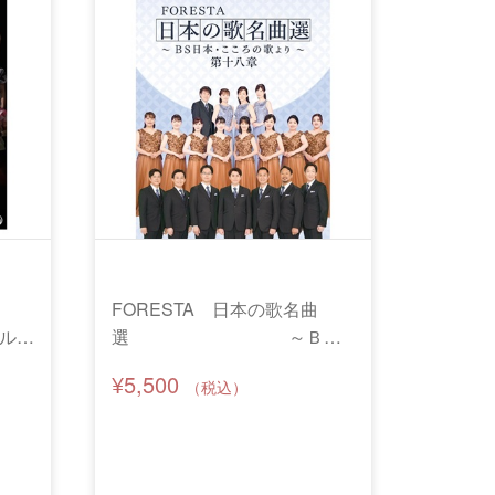
FORESTA 日本の歌名曲
ャル
選 ～ＢＳ
ングル
日本・こころの歌より～ 第
¥5,500
ー決
十八章
先着