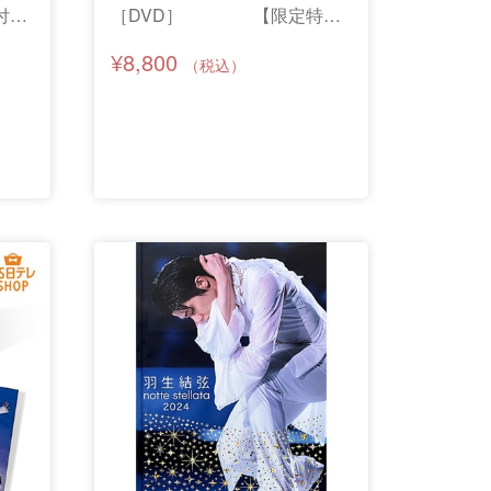
付
［DVD］ 【限定特典
付き】
¥8,800