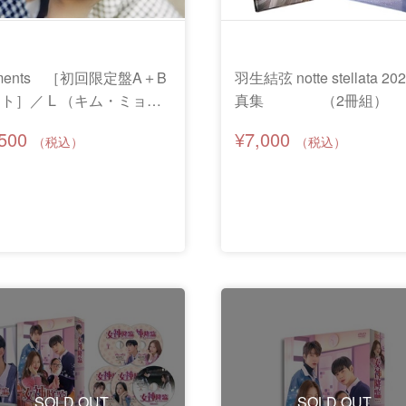
ments ［初回限定盤A＋B
羽生結弦 notte stellata 20
ト］／ L （キム・ミョン
真集 （2冊組）
）
,500
¥7,000
SOLD OUT
SOLD OUT