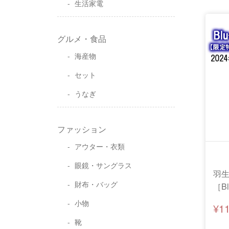
生活家電
グルメ・食品
海産物
セット
うなぎ
ファッション
アウター・衣類
眼鏡・サングラス
羽生結
財布・バッグ
［B
き
小物
¥1
靴