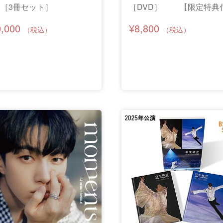
［3冊セット］
［DVD］ 【限定特典
き】
0,000
¥8,800