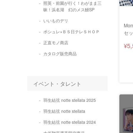
照英・前園が行く！わがまま三
昧！浜名湖 幻のメス鰻SP
いいものデリ
Mo
ポシュレ×ＢＳ日テレＳＨＯＰ
セッ
ス
正直モノ商店
¥5
カタログ販売商品
イベント・タレント
羽生結弦 notte stellata 2025
羽生結弦 notte stellata
羽生結弦 notte stellata 2024