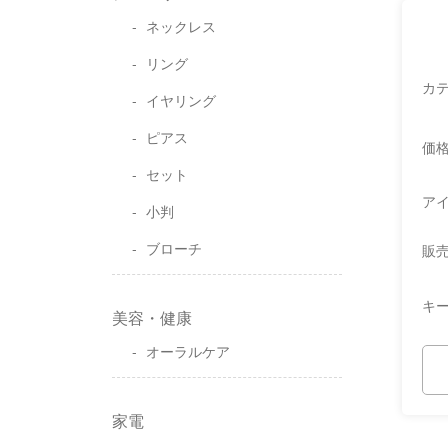
ネックレス
リング
カ
イヤリング
ピアス
価
セット
ア
小判
ブローチ
販
キ
美容・健康
オーラルケア
家電