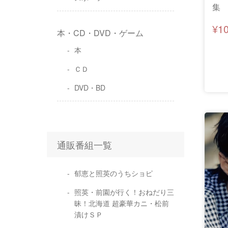
集 
¥1
本・CD・DVD・ゲーム
本
ＣＤ
DVD・BD
通販番組一覧
郁恵と照英のうちショピ
照英・前園が行く！おねだり三
昧！北海道 超豪華カニ・松前
漬けＳＰ