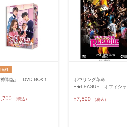
神降臨」 DVD-BOX１
ボウリング革命
P★LEAGUE オフィシ
DVD VOL.15～オールシ
8,700
¥7,590
ス対決 最強Ｐ★リーガ
定戦2020～【当店限定！
でトレカ付】