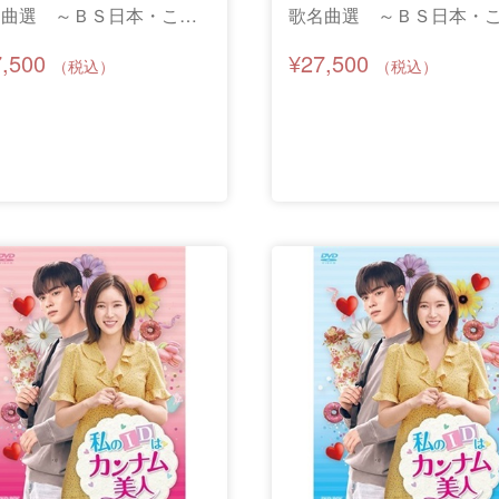
名曲選 ～ＢＳ日本・ここ
歌名曲選 ～ＢＳ日本・
の歌より～全集―其の壱―
ろの歌より～全集―其の
7,500
¥27,500