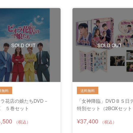
SOLD OUT
SOLD OUT
ラ花店の娘たちDVD－
「女神降臨」DVDＢＳ日
X ５巻セット
特別セット（2BOXセット
典アクリルスタンド付き
4,500
¥37,400