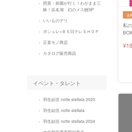
照英・前園が行く！わがまま三
昧！浜名湖 幻のメス鰻SP
いいものデリ
私の
ポシュレ×ＢＳ日テレＳＨＯＰ
BO
正直モノ商店
¥1
カタログ販売商品
イベント・タレント
羽生結弦 notte stellata 2025
羽生結弦 notte stellata
羽生結弦 notte stellata 2024