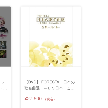
テレ
【DVD】 FORESTA 日本の
・特
歌名曲選 ～ＢＳ日本・ここ
）
ろの歌より～全集－其の参－
¥27,500