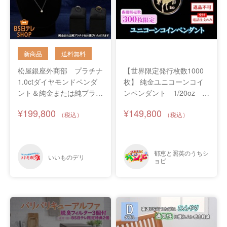
松屋銀座外商部 プラチナ
【世界限定発行枚数1000
1.0ctダイヤモンドペンダ
枚】 純金ユニコーンコイ
ント＆純金または純プラチ
ンペンダント 1/20oz ※
ナフリーリング
電話注文のみ受付
¥199,800
¥149,800