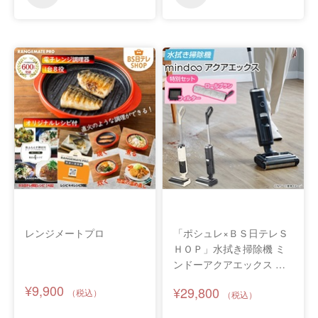
レンジメートプロ
「ポシュレ×ＢＳ日テレＳ
ＨＯＰ」水拭き掃除機 ミ
ンドーアクアエックス 特
別セット
¥9,900
¥29,800