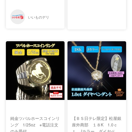
純金ツバルホースコインリ
【ＢＳ日テレ限定】松屋銀
ング 1/25oz ※電話注文
座外商部 １８K 1.0ｃ
のみ受付
ｔ Jカラー ダイヤペン