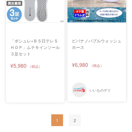
「ポシュレ×ＢＳ日テレＳ
ビバナノバブルウォッシュ
ＨＯＰ」ムテキインソール
ホース
３足セット
¥6,980
¥5,980
1
2