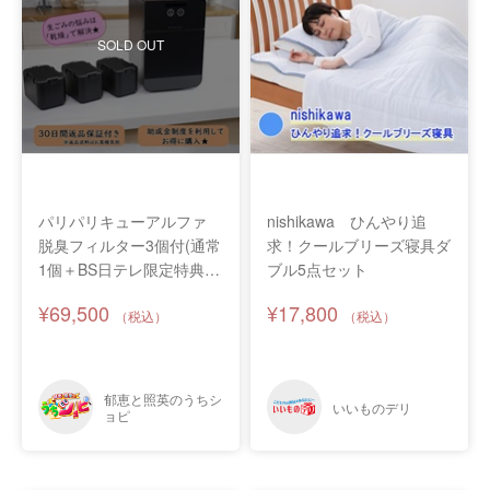
SOLD OUT
パリパリキューアルファ
nishikawa ひんやり追
脱臭フィルター3個付(通常
求！クールブリーズ寝具ダ
1個＋BS日テレ限定特典２
ブル5点セット
個)
¥69,500
¥17,800