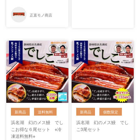
浜名湖 幻のメス鰻 でし
浜名湖 幻のメス鰻 でし
こお得な６尾セット ※冷
こ3尾セット
凍送料無料※