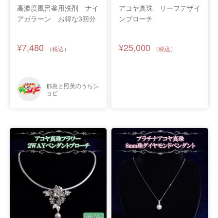
高濃度風呂釜用洗剤 ナイ
アコヤ真珠 リーフデザイ
アガラーン お得な3回分
ンブローチ
¥7,480
¥25,000