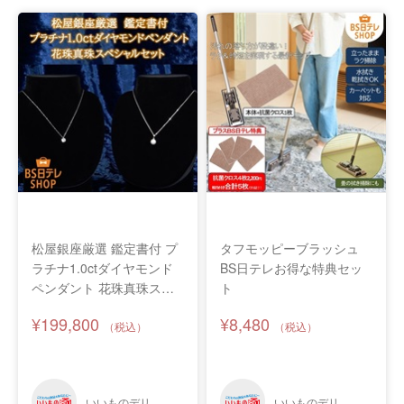
松屋銀座厳選 鑑定書付 プ
タフモッピーブラッシュ
ラチナ1.0ctダイヤモンド
BS日テレお得な特典セッ
ペンダント 花珠真珠スペ
ト
シャルセット
¥199,800
¥8,480