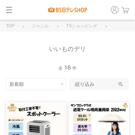
TOP
ジャンル
TVショッピング
いいものデリ
いいものデリ
16
全
件
絞り込み