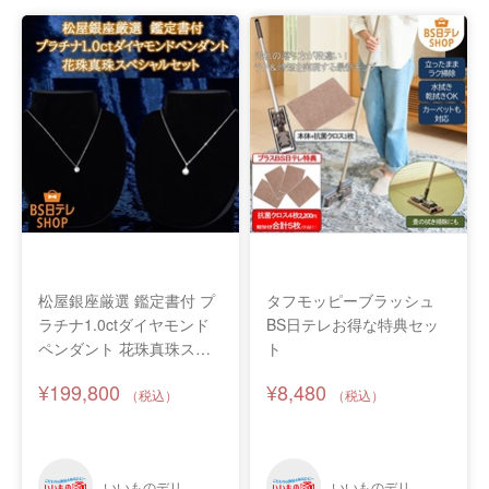
松屋銀座厳選 鑑定書付 プ
タフモッピーブラッシュ
ラチナ1.0ctダイヤモンド
BS日テレお得な特典セッ
ペンダント 花珠真珠スペ
ト
シャルセット
¥199,800
¥8,480