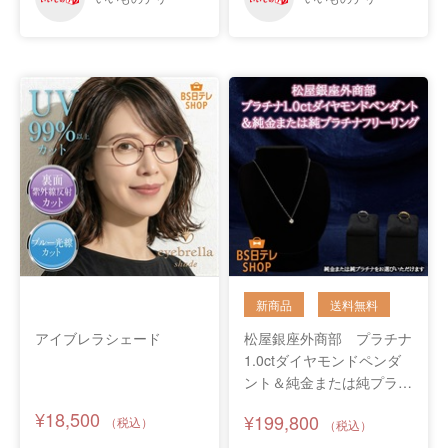
アイブレラシェード
松屋銀座外商部 プラチナ
1.0ctダイヤモンドペンダ
ント＆純金または純プラチ
ナフリーリング
¥18,500
¥199,800