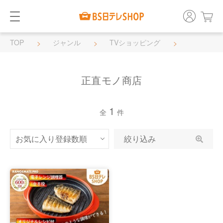
TOP
ジャンル
TVショッピング
正直モノ商店
正直モノ商店
1
全
件
絞り込み