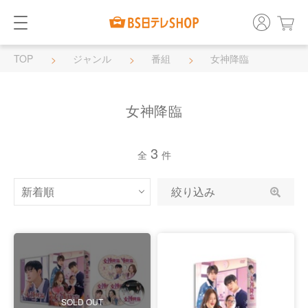
TOP
ジャンル
番組
女神降臨
女神降臨
3
全
件
絞り込み
SOLD OUT